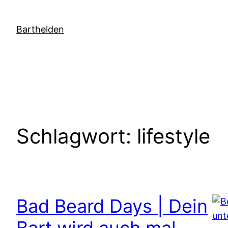
Zum
Inhalt
Barthelden
springen
Schlagwort:
lifestyle
Bad Beard Days | Dein
Bart wird auch mal