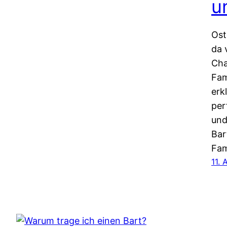
u
Ost
da 
Cha
Fam
erk
per
und
Bar
Fam
11. 