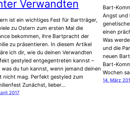
nter Verwandten
Bart-Komm
Angst und h
ern ist ein wichtiges Fest für Bartträger,
genetische
viele zu Ostern zum ersten Mal die
einen präc
nce bekommen, ihre Bartpracht der
Was werden
ilie zu präsentieren. In diesem Artikel
und die Pa
läre ich dir, wie du deinen Verwandten
neuen Bart
fekt gestyled entgegentreten kannst –
Bart-Komme
 was du tun kannst, wenn jemand deinen
Wochen sa
t nicht mag. Perfekt gestyled zum
14. März 20
ilienfest Zunächst, lieber…
April 2017